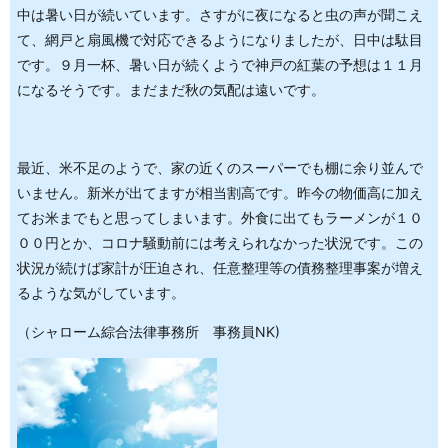
中は暑い日が続いています。さすがに夜になると虫の声が聞こえ
て、網戸と扇風機で対応できるようになりましたが、日中は駄目
です。９月一杯、暑い日が続くようで神戸の紅葉の予想は１１月
になるそうです。まだまだ秋の気配は遠いです。
最近、米不足のようで、家の近くのスーパーでも棚に余り並んで
いません。新米が出てますが相当割高です。昨今の物価高に加え
てお米までもと思ってしまいます。外食に出てもラーメンが１０
００円とか、コロナ騒動前には考えられなかった状況です。この
状況が続けば家計が圧迫され、任意整理等の債務整理事案が増え
るような気がしています。
（シャローム綜合法律事務所 事務員NK)