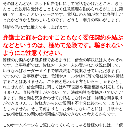
そのほとんどが、ネット広告を目にして電話をかけたところ、
きち
んとした説明を受けることもなく任意整理を勧められるがまま
に契
約してしまったというケースです。電話口の人物が本当に弁護士だ
ったかどうかも疑わしいものです。どうも、
非弁の匂いがします。
誤解を恐れずに敢えて申し上げます。
弁護士と顔を合わすこともなく委任契約を結ぶ
などというのは、
極めて危険です。騙されない
ようにご注意ください。
皆様のお悩みが多種多様であるように、
借金の解決法は人それぞれ
です。当事務所では、
皆様お一人お一人の置かれた状況に則して、
いうなればオーダーメイドで解決法をご提案させていただきます。
ですので、当事務所では、
電話やメールやLINE等で委任契約を締結
することはありません
。ご不便と思われる方もいらっしゃるかもし
れませんが、借金問題に関しては
WEB面談や電話相談も対応してお
りません。
直接弁護士がお会い
して、法律相談を実施させていただ
きます。
顔と顔を突き合わせて
お話をしなければ、詳細な聞き取り
ができませんし、
皆様方からのご質問も不十分に終わってしまうか
もしれません。
そして何よりも、お会いしないことには、
弁護士と
ご依頼者様との間の信頼関係が形成できないと考えるから
です。
このホームページをご覧になっていらっしゃる皆様の中には、「債