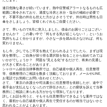
連日危険な暑さが続いています。熱中症警戒アラートなるものも広
範囲に発令されており、適度な冷房と水分・塩分の補給が必要で
す。不要不急の外出も控えた方がよさそうです。外出時は男性も日
傘をさしましょう。皆様くれぐれもご自愛ください。
さて、早いもので8月に突入しました。借金のお困りごとはござい
ませんか？ この暑い中で「何もする気が起こらない！」というお
気持ちもよく分かりますが、小さな一歩を踏み出さなければ、何も
変わりません。
もし今、少しでもご不安を抱えておられるようでしたら、まずは現
状を整理し、ご自身が採り得る選択肢を知ることから始めてみては
いかがでしょうか？ 問題を“見える化”するだけで、将来の見通し
が大きく変わることがあります。
シャローム綜合法律事務所では、自己破産や個人再生、任意整理
等、債務整理のご相談を数多く頂戴しております。メールやLINE、
お電話でお気軽にお問い合わせください。
さて、
「
東京の弁護士や司法書士に任意整
理を依頼したが、
途中で
着手金が支払えなくなったので辞任された
」
との窮状を訴えて当事
務所にご相談に来られる方がかなり増加し
て
おります。
詳しくお話を伺うと、
そもそも任意整理ができるような案件ではな
く、
最初から自己破産や個人再生で受任するのが相当ではないかと
思わ
れることがよくあります。