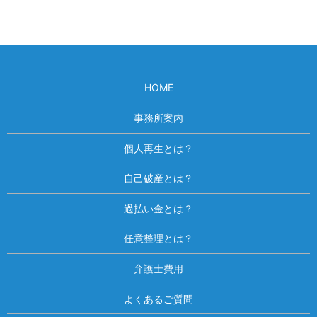
お客様は、ペットの手術費用等での借入で、住宅や車のローン
の返済が苦しくなり、さらに借入が増加してしまいました。
複数の銀行から借換えを行いましたが、自転車操業状態を解消
HOME
することができず、当事務所の相談に来られました。
事務所案内
住宅ローン督促付の個人再生手続きのご依頼をいただき、無事
に認可決定され、お客様からは、「親身になって話をきいてい
個人再生とは？
ただ」いたと、喜んでいただきました。
自己破産とは？
過払い金とは？
任意整理とは？
弁護士費用
よくあるご質問