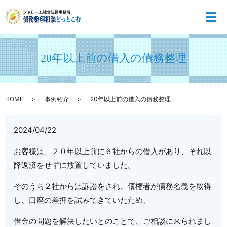
メ
20年以上前の借入の債務整理
HOME
事例紹介
20年以上前の借入の債務整理
2024/04/22
お客様は、２０年以上前に６社からの借入があり、それ以
降返済をせずに放置していました。
そのうち２社からは訴訟をされ、債権者が債務名義を取得
し、口座の差押を試みてきていたため、
借金の問題を解決したいとのことで、ご相談に来られまし