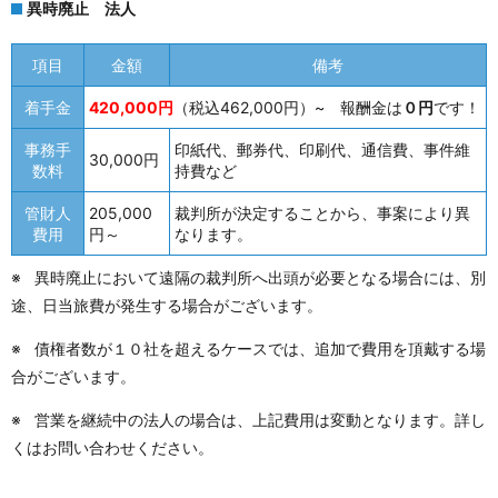
異時廃止 法人
項目
金額
備考
着手金
420,000円
（税込462,000円）~ 報酬金は
０円
です！
事務手
印紙代、郵券代、印刷代、通信費、事件維
30,000円
数料
持費など
管財人
205,000
裁判所が決定することから、事案により異
費用
円～
なります。
※ 異時廃止において遠隔の裁判所へ出頭が必要となる場合には、別
途、日当旅費が発生する場合がございます。
※ 債権者数が１０社を超えるケースでは、追加で費用を頂戴する場
合がございます。
※ 営業を継続中の法人の場合は、上記費用は変動となります。詳し
くはお問い合わせください。