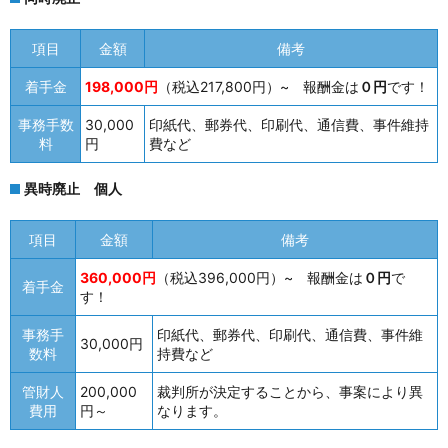
項目
金額
備考
着手金
198,000円
（税込217,800円）~ 報酬金は
０円
です！
事務手数
30,000
印紙代、郵券代、印刷代、通信費、事件維持
料
円
費など
異時廃止 個人
項目
金額
備考
360,000円
（税込396,000円）~ 報酬金は
０円
で
着手金
す！
事務手
印紙代、郵券代、印刷代、通信費、事件維
30,000円
数料
持費など
管財人
200,000
裁判所が決定することから、事案により異
費用
円～
なります。