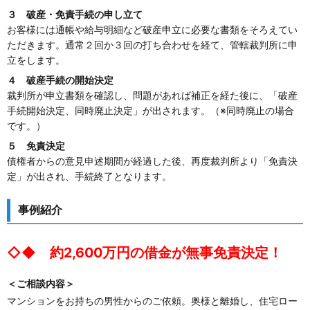
３ 破産・免責手続の申し立て
お客様には通帳や給与明細など破産申立に必要な書類をそろえてい
ただきます。通常２回か３回の打ち合わせを経て、管轄裁判所に申
立をします。
４ 破産手続の開始決定
裁判所が申立書類を確認し、問題があれば補正を経た後に、「破産
手続開始決定、同時廃止決定」が出されます。（※同時廃止の場合
です。）
５ 免責決定
債権者からの意見申述期間が経過した後、再度裁判所より「免責決
定」が出され、手続終了となります。
事例紹介
◇◆ 約2,600万円の借金が無事免責決定！
＜ご相談内容＞
マンションをお持ちの男性からのご依頼。奥様と離婚し、住宅ロー