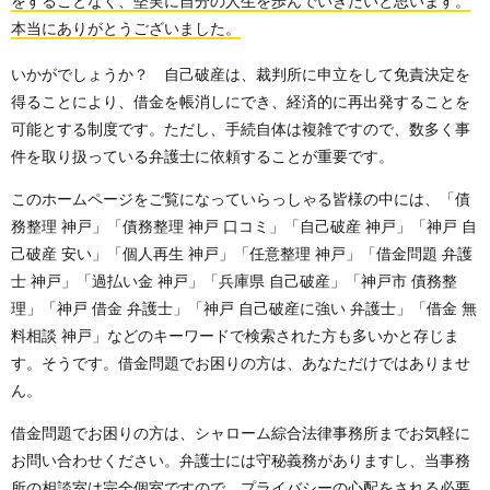
をすることなく、堅実に自分の人生を歩んでいきたいと思います。
本当にありがとうございました。
いかがでしょうか？ 自己破産は、裁判所に申立をして免責決定を
得ることにより、借金を帳消しにでき、経済的に再出発することを
可能とする制度です。ただし、手続自体は複雑ですので、数多く事
件を取り扱っている弁護士に依頼することが重要です。
このホームページをご覧になっていらっしゃる皆様の中には、「債
務整理 神戸」「債務整理 神戸 口コミ」「自己破産 神戸」「神戸 自
己破産 安い」「個人再生 神戸」「任意整理 神戸」「借金問題 弁護
士 神戸」「過払い金 神戸」「兵庫県 自己破産」「神戸市 債務整
理」「神戸 借金 弁護士」「神戸 自己破産に強い 弁護士」「借金 無
料相談 神戸」などのキーワードで検索された方も多いかと存じま
す。そうです。借金問題でお困りの方は、あなただけではありませ
ん。
借金問題でお困りの方は、シャローム綜合法律事務所までお気軽に
お問い合わせください。弁護士には守秘義務がありますし、当事務
所の相談室は完全個室ですので、プライバシーの心配をされる必要