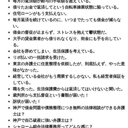
毎月の返済額が給与の手取額を超えている。
借りたお金で返済してという自転車操業状態に陥っている。
住宅ローンがもう支払えない。
毎月返済を続けているのに、いつまでたっても借金が減らな
い。
借金の督促が止まらず、ストレスを抱えて鬱状態だ。
大手の貸金業者から借りれなくなり、街金にも手を出してい
る。
会社を辞めてしまい、生活保護を考えている。
リボ払いの一括請求を受けた。
東京の弁護士に任意整理を依頼したが、到底払えず、やった意
味がなかった。
経営している会社がもう廃業するしかない。私も経営者保証を
している。
職を失った。生活保護費からは返済してはいけないと聞いた。
裁判所から支払督促という書類が届いた！
訴状が届いた！
神戸で借金問題や債務整理につき無料の法律相談ができる弁護
士は？
神戸で自己破産に強い弁護士は？
シャローム綜合法律事務所ってどんな感じ？