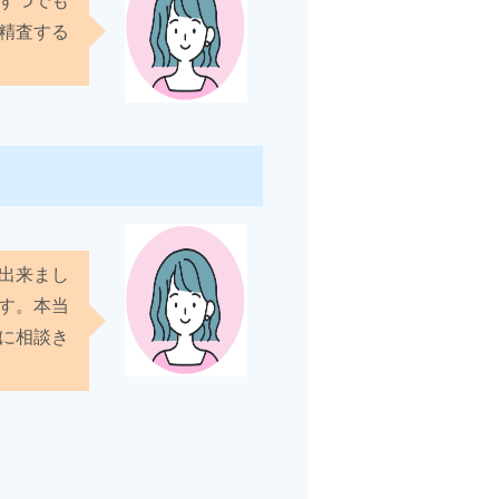
精査する
出来まし
す。本当
に相談き