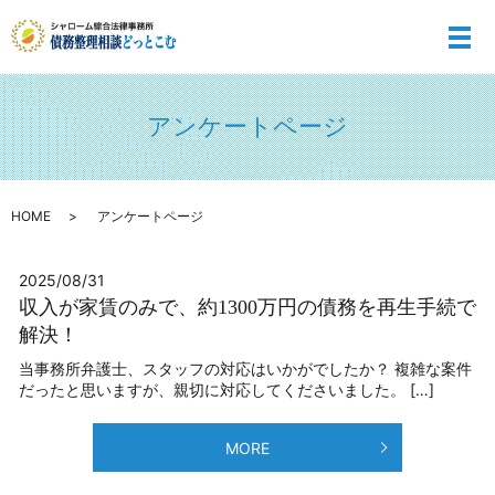
メ
アンケートページ
HOME
アンケートページ
2025/08/31
収入が家賃のみで、約1300万円の債務を再生手続で
解決！
当事務所弁護士、スタッフの対応はいかがでしたか？ 複雑な案件
だったと思いますが、親切に対応してくださいました。 […]
MORE