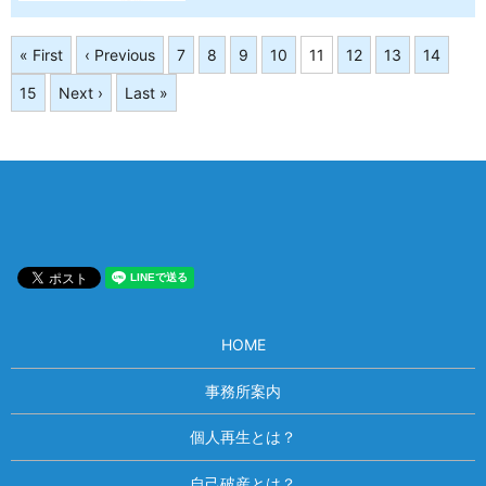
« First
‹ Previous
7
8
9
10
11
12
13
14
15
Next ›
Last »
HOME
事務所案内
個人再生とは？
自己破産とは？