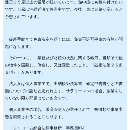
連日３５度以上の猛暑が続いています。熱中症にも気を付けたい
です。台風は沖縄近海で停滞中です。今後、東に進路が変わると
予想されています。
破産手続きで免責決定を頂くには、免責不許可事由の有無が問
題になります。
その一つに、「業務及び財産の状況に関する帳簿、書類その他
の物件を隠蔽し、偽造し、又は変造したこと。（破産法第２５条
６項）」があります。
法人又は個人事業主で、出納帳や決算書、確定申告書などの書
類についての話だと思われます。サラリーマンの場合、副業をし
ていない限り問題はない条文です。
個人事業主の場合、破産管財人が選任されて、帳簿類や事業実
態を調査されることになります。
（シャローム綜合法律事務所 事務員KN）