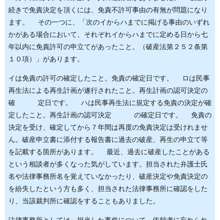
続きで免責決定を頂くには、免責不許可事由の有無が問題になり
ます。 その一つに、「次のイからハまでに掲げる事由のいずれ
かがある場合において、それぞれイからハまでに定める日から七
年以内に免責許可の申立てがあったこと。（破産法第２５２条第
１０項）」があります。
イは免責の許可の確定したこと。免責の確定日です。 ロは民事
再生法による再生計画が遂行されたこと。再生計画の認可決定の
確 定日です。 ハは民事再生法に規定する免責の決定が確
定したこと。再生計画の認可決定 の確定日です。 免責の
決定を受け、確定してから７年間は再度の免責決定は受けれませ
ん。破産申立書に添付する報告書に過去の破産、再生の申立て等
を記載する箇所があります。 最近、過去に破産したことがある
という相談者が多くなった気がしています。担当された弁護士氏
名や法律事務所名を覚えていなかったり、破産決定や免責決定の
を紛失したという方も多く、担当された法律事務所に確認をした
り、当該裁判所に確認をすることもありました。
法律事務所としては、担当した事件について、依頼者に忘れられ