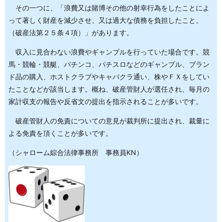
その一つに、「浪費又は賭博その他の射幸行為をしたことによ
って著しく財産を減少させ、又は過大な債務を負担したこと。
（破産法第２５条４項）」があります。
収入に見合わない浪費やギャンブルを行っていた場合です。競
馬・競輪・競艇、パチンコ、パチスロなどのギャンブル、ブラン
ド品の購入、ホストクラブやキャバクラ通い、株やＦＸをしてい
たことなどが該当します。概ね、破産管財人が選任され、毎月の
家計収支の報告や反省文の提出を指示されることが多いです。
破産管財人の免責についての意見が裁判所に提出され、裁量に
よる免責を頂くことが多いです。
（シャローム綜合法律事務所 事務員KN）