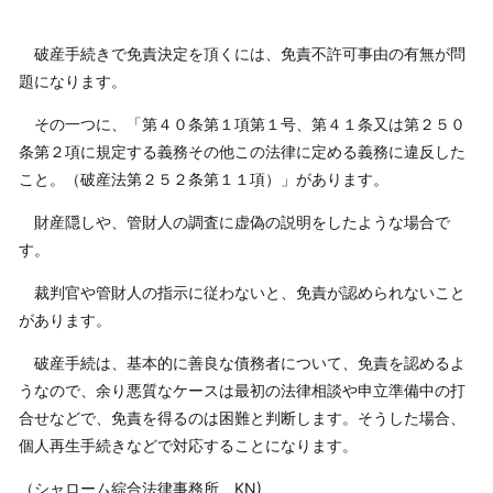
破産手続きで免責決定を頂くには、免責不許可事由の有無が問
題になります。
その一つに、「第４０条第１項第１号、第４１条又は第２５０
条第２項に規定する義務その他この法律に定める義務に違反した
こと。（破産法第２５２条第１１項）」があります。
財産隠しや、管財人の調査に虚偽の説明をしたような場合で
す。
裁判官や管財人の指示に従わないと、免責が認められないこと
があります。
破産手続は、基本的に善良な債務者について、免責を認めるよ
うなので、余り悪質なケースは最初の法律相談や申立準備中の打
合せなどで、免責を得るのは困難と判断します。そうした場合、
個人再生手続きなどで対応することになります。
（シャローム綜合法律事務所 KN)