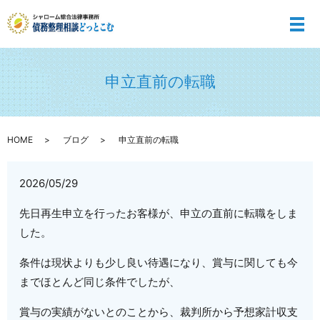
メ
申立直前の転職
HOME
ブログ
申立直前の転職
2026/05/29
先日再生申立を行ったお客様が、申立の直前に転職をしま
した。
条件は現状よりも少し良い待遇になり、賞与に関しても今
までほとんど同じ条件でしたが、
賞与の実績がないとのことから、裁判所から予想家計収支