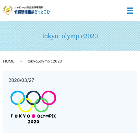
メ
tokyo_olympic2020
HOME
tokyo_olympic2020
2020/03/27