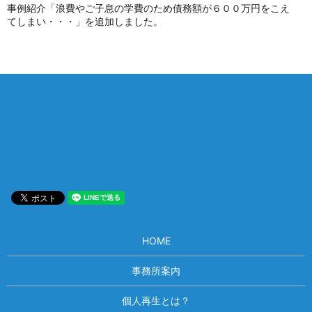
事例紹介「浪費やご子息の学費のため債務額が６００万円をこえ
てしまい・・・」を追加しました。
相談は何度でも無料！
電話受付 9:00~22:00
通話無料
メールはこちら
HOME
事務所案内
個人再生とは？