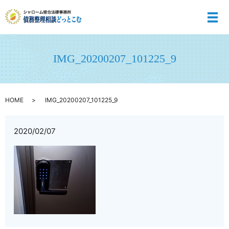
メ
IMG_20200207_101225_9
HOME
IMG_20200207_101225_9
2020/02/07