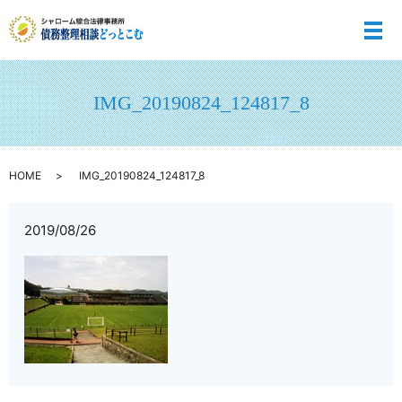
メ
IMG_20190824_124817_8
HOME
IMG_20190824_124817_8
2019/08/26