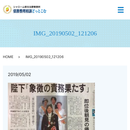
メ
IMG_20190502_121206
HOME
IMG_20190502_121206
2019/05/02