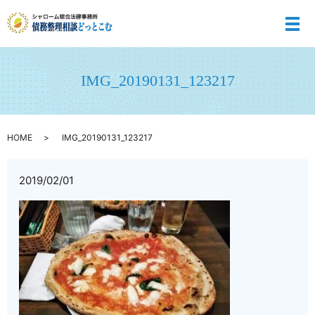
メ
IMG_20190131_123217
HOME
IMG_20190131_123217
2019/02/01