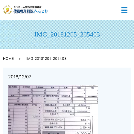
メ
IMG_20181205_205403
HOME
IMG_20181205_205403
2018/12/07