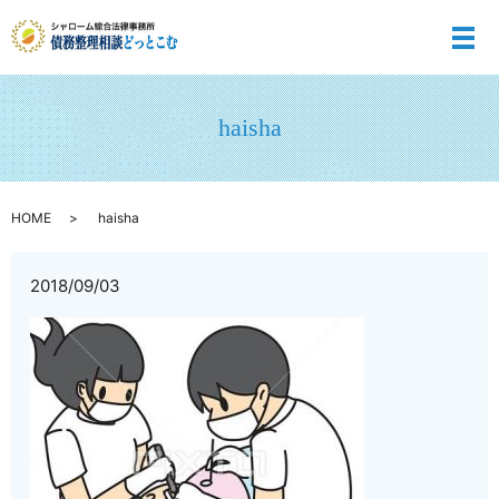
メ
haisha
HOME
haisha
2018/09/03