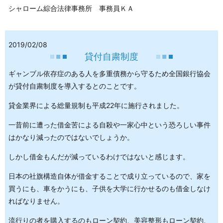
シャローム綜合法律事務所 事務員ＫＡ
2019/02/08
貸付自粛制度
ギャンブル依存症のある人を多重債務から守るため全国銀行協会
が貸付自粛制度を導入するとのことです。
貸金業界による総量規制も平成22年に施行されました。
一昔前に遭った借金苦による自殺や一家心中という恐ろしい事件
はかなり減ったのではないでしょうか。
しかし借金もんだが減っているわけではないと感じます。
日本の社旗構造自体が借金することで成り立っているので、家を
買うにも、車をかうにも、子供を大学に行かせるのも借金しなけ
ればなりません。
流行りの者を購入するのもローン契約、美容整形もローン契約、