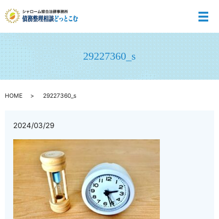
メ
29227360_s
HOME
29227360_s
2024/03/29