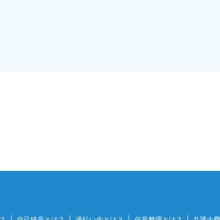
？
自己破産とは？
過払い金とは？
任意整理とは？
弁護士