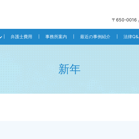
〒650-001
弁護士費用
事務所案内
最近の事例紹介
法律Q&
新年