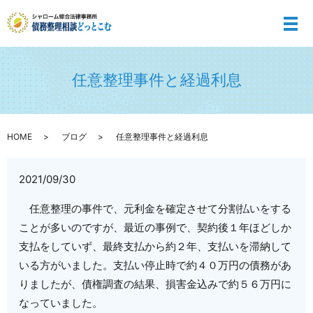
メ
任意整理事件と経過利息
HOME
ブログ
任意整理事件と経過利息
2021/09/30
任意整理の事件で、元利金を確定させて分割払いをする
ことが多いのですが、最近の事例で、契約後１年ほどしか
支払をしていず、最終支払から約２年、支払いを滞納して
いる方がいました。支払い停止時で約４０万円の債務があ
りましたが、債権調査の結果、損害金込みで約５６万円に
なっていました。