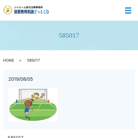
メ
585017
HOME
585017
2019/08/05
585017