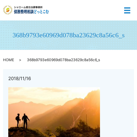
メ
368b9793e60969d078ba23629c8a56c6_s
HOME
368b9793e60969d078ba23629c8a56c6_s
2018/11/16