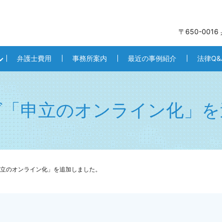
〒650-001
弁護士費用
事務所案内
最近の事例紹介
法律Q&
グ「申立のオンライン化」を
立のオンライン化」を追加しました。