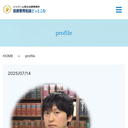
メ
profile
HOME
profile
2025/07/14