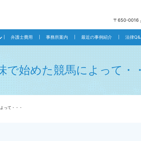
〒650-001
弁護士費用
事務所案内
最近の事例紹介
法律Q&
味で始めた競馬によって・
よって・・・