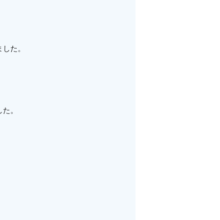
ました。
。
した。