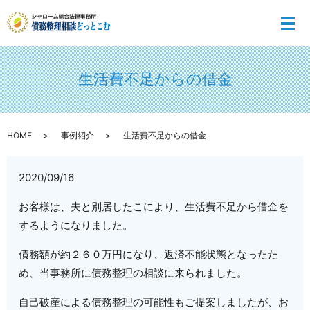
メ
生活費不足からの借金
HOME
事例紹介
生活費不足からの借金
2020/09/16
お客様は、夫と別居したこにより、生活費不足から借金を
するようになりました。
債務額が約２６０万円になり、返済不能状態となったた
め、当事務所に債務整理の相談に来られました。
自己破産による債務整理の可能性もご提案しましたが、お