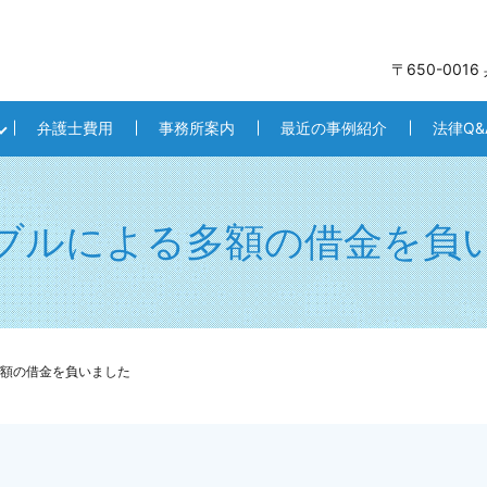
〒650-001
弁護士費用
事務所案内
最近の事例紹介
法律Q&
ブルによる多額の借金を負
額の借金を負いました