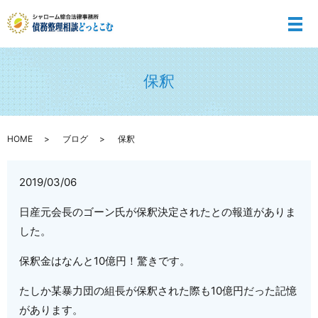
メ
保釈
HOME
ブログ
保釈
2019/03/06
日産元会長のゴーン氏が保釈決定されたとの報道がありま
した。
保釈金はなんと10億円！驚きです。
たしか某暴力団の組長が保釈された際も10億円だった記憶
があります。