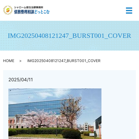
メ
IMG20250408121247_BURST001_COVER
HOME
IMG20250408121247_BURST001_COVER
2025/04/11