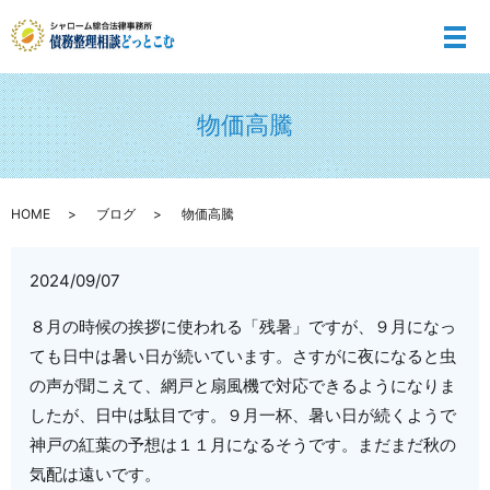
メ
物価高騰
HOME
ブログ
物価高騰
2024/09/07
８月の時候の挨拶に使われる「残暑」ですが、９月になっ
ても日中は暑い日が続いています。さすがに夜になると虫
の声が聞こえて、網戸と扇風機で対応できるようになりま
したが、日中は駄目です。９月一杯、暑い日が続くようで
神戸の紅葉の予想は１１月になるそうです。まだまだ秋の
気配は遠いです。