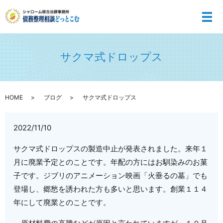
メ
サクマ式ドロップス
HOME
ブログ
サクマ式ドロップス
2022/11/10
サクマ式ドロップスの製造中止が発表されました。来年１
月に廃業予定とのことです。年配の方にはお馴染みのお菓
子です。ジブリのアニメーション映画「火垂るの墓」でも
登場し、郷愁を誘われた方も多いと思います。創業１１４
年にして廃業とのことです。