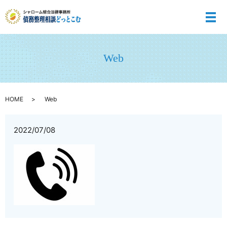
メ
Web
HOME
Web
2022/07/08