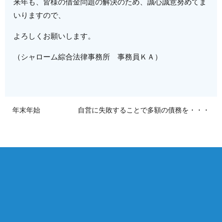
来年も、皆様の借金問題の解決のため、誠心誠意努めてま
いりますので、
よろしくお願いします。
（シャローム綜合法律事務所 事務員ＫＡ）
年末年始
自営に失敗することで多額の債務を・・・
相談は何度でも無料！
電話受付 9:00~22:00
通話無料
メールはこちら