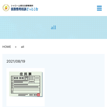
メ
all
HOME
all
2021/08/19