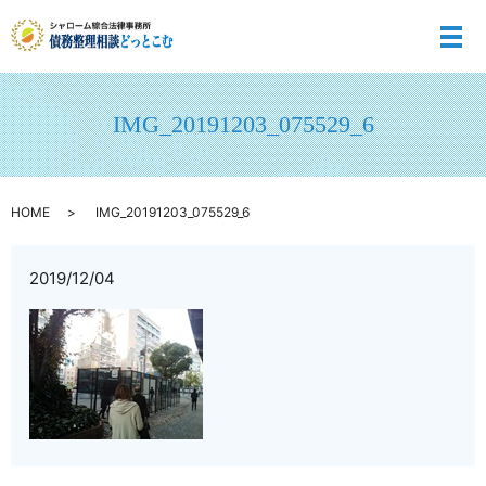
メ
IMG_20191203_075529_6
HOME
IMG_20191203_075529_6
2019/12/04