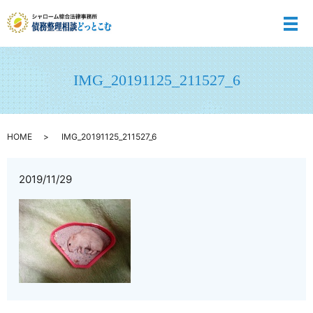
メ
IMG_20191125_211527_6
HOME
IMG_20191125_211527_6
2019/11/29