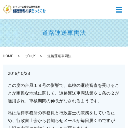
メ
道路運送車両法
HOME
ブログ
道路運送車両法
2019/10/28
この度の台風１９号の影響で、車検の継続審査を受けるこ
とが困難な地域に関して、
道路運送車両法第６１条の２が
適用され、車検期間の伸長がなされるようです。
私は法律事務所の事務員と行政書士の兼務をしているた
め、行政書士会からお知らせメールが毎日届くのですが、